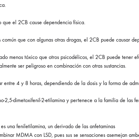
ca.
 que el 2CB cause dependencia física.
común que con algunas otras drogas, el 2CB puede causar depe
o menos tóxico que otros psicodélicos, el 2CB puede tener efec
lmente ser peligroso en combinación con otras sustancias.
r entre 4 y 8 horas, dependiendo de la dosis y la forma de admi
,5-dimetoxifenil-2-etilamina y pertenece a la familia de las fen
s una feniletilamina, un derivado de las anfetaminas
ombinar MDMA con LSD, pues sus se sensaciones asemejan ambas