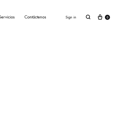
Servicios
Contáctenos
Sign in
0
SS2018
Dresses
Accessories
Footwear
Sweatshirt