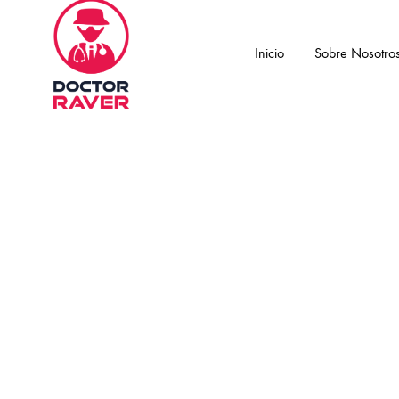
Inicio
Sobre Nosotro
Doctor
Si
Raver
usás,
no
abusés