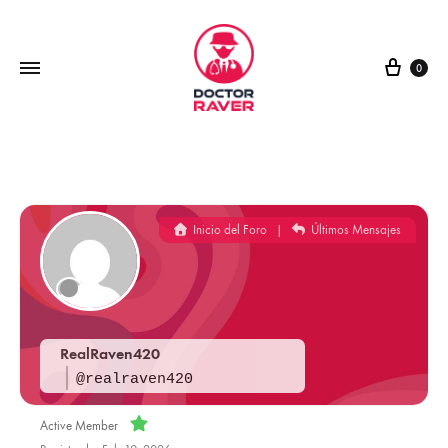
0
Inicio del Foro
|
Últimos Mensajes
RealRaven420
@realraven420
Active Member