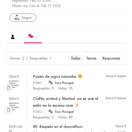
Registrado: Feb 10, 2026
Última vez visto el: Feb 17, 2026
Seguir
Temas: 2
/
Respuestas: 1
Todos
Temas
Respuestas
Puesto de jugos naturales
hace 6 meses
DEBATE
FORO
Foro Principal
Respuestas: 0
Vistas: 76
Outfits, actitud y libertad: así se vive el
hace 6 meses
DEBATE
estilo en la escena rave
FORO
Foro Principal
Respuestas: 0
Vistas: 89
RE: Respeto en el dancefloor
hace 6
RESPOND
ER
meses